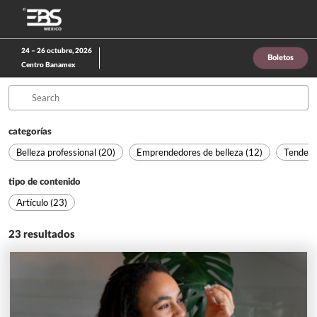
Saltar
A
al
p
contenido
d
24 – 26 octubre, 2026
Boletos
n
Centro Banamex
categorías
Belleza professional (20)
Emprendedores de belleza (12)
Tendenc
tipo de contenido
Artículo (23)
23
resultados