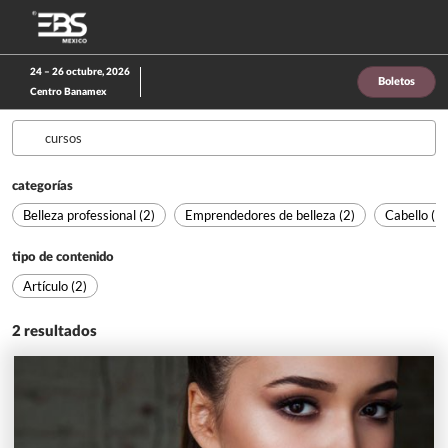
Saltar
A
al
p
contenido
d
24 – 26 octubre, 2026
Boletos
n
Centro Banamex
categorías
Belleza professional (2)
Emprendedores de belleza (2)
Cabello (1)
tipo de contenido
Artículo (2)
2
resultados